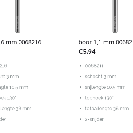
1,6 mm 0068216
boor 1,1 mm 00682
€
5.94
216
0068211
cht 3 mm
schacht 3 mm
engte 10,5 mm
snijlengte 10,5 mm
ek 130°
tophoek 130°
llengte 38 mm
totaallengte 38 mm
jder
2-snijder