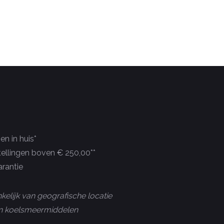
n in huis*
tellingen boven € 250,00**
rantie
kelijk van geografische locatie
 en koelsmeermiddelen