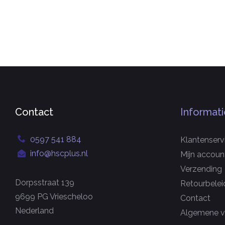
Contact
Informati
0597 541 884
Klantenserv
info@hscplus.nl
Mijn accoun
Verzending
Dorpsstraat 139
Retourbelei
9699 PG Vriescheloo
Contact
Nederland
Algemene v