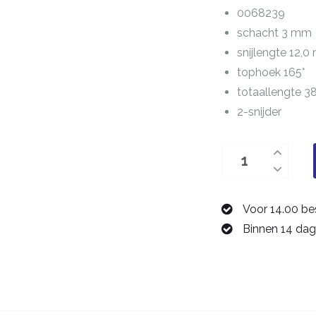
0068239
schacht 3 mm
snijlengte 12,
tophoek 165°
totaallengte 
2-snijder
boor
3,9
mm
Voor 14.00 be
0068239
Binnen 14 dag
aantal