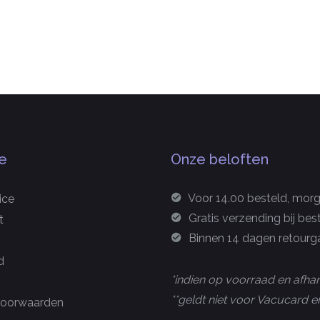
e
Onze beloften
Voor 14.00 besteld, morge
ice
Gratis verzending bij bes
t
Binnen 14 dagen retourga
d
*indien op voorraad en afhan
**geldt niet voor Vacucard
oorwaarden