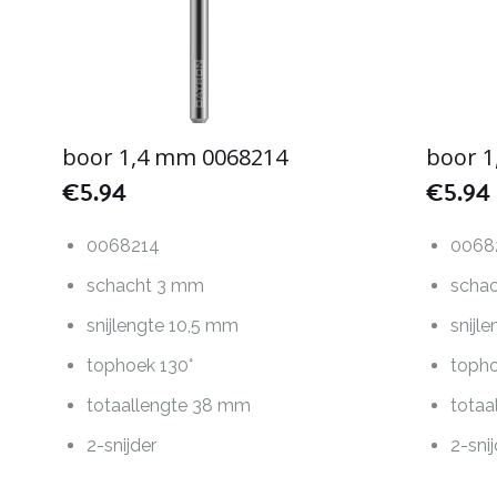
boor 1,4 mm 0068214
boor 
€
5.94
€
5.94
0068214
0068
schacht 3 mm
scha
snijlengte 10,5 mm
snijl
tophoek 130°
topho
totaallengte 38 mm
totaa
2-snijder
2-sni