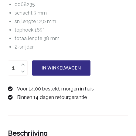
0068235
schacht 3 mm
snijlengte 12,0 mm
tophoek 165°
totaallengte 38 mm
2-snijder
boor
IN WINKELWAGEN
3,5
mm
Voor 14.00 besteld, morgen in huis
0068235
Binnen 14 dagen retourgarantie
aantal
Beschrijving