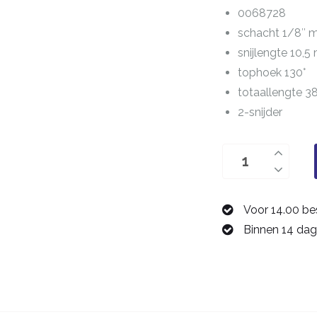
0068728
schacht 1/8″
snijlengte 10,
tophoek 130°
totaallengte 
2-snijder
boor
2,8
mm
Voor 14.00 be
0068728
Binnen 14 dag
aantal