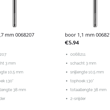
0,7 mm 0068207
boor 1,1 mm 00682
€
5.94
207
0068211
cht 3 mm
schacht 3 mm
engte 10,5 mm
snijlengte 10,5 mm
ek 130°
tophoek 130°
llengte 38 mm
totaallengte 38 mm
jder
2-snijder