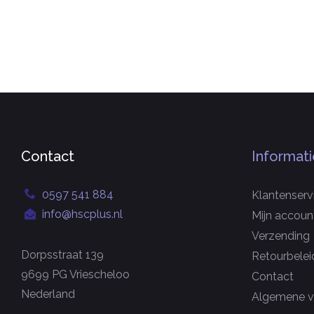
Contact
Informati
0597 541 884
Klantenserv
info@hscplus.nl
Mijn accoun
Verzending
Dorpsstraat 139
Retourbelei
9699 PG Vriescheloo
Contact
Nederland
Algemene v