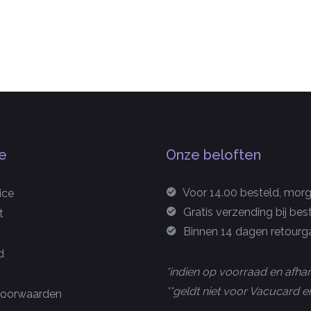
e
Onze beloften
Voor 14.00 besteld, morge
ice
Gratis verzending bij bes
t
Binnen 14 dagen retourga
d
*indien op voorraad en afhan
**geldt niet voor Vacucard
oorwaarden