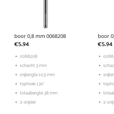
boor 0,8 mm 0068208
boor 
€
5.94
€
5.94
0068208
0068
schacht 3 mm
scha
snijlengte 10,5 mm
snijl
tophoek 130°
topho
totaallengte 38 mm
totaa
2-snijder
2-sni