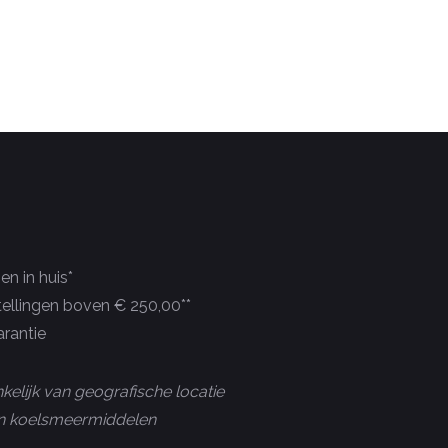
n in huis*
tellingen boven € 250,00**
rantie
kelijk van geografische locatie
 en koelsmeermiddelen