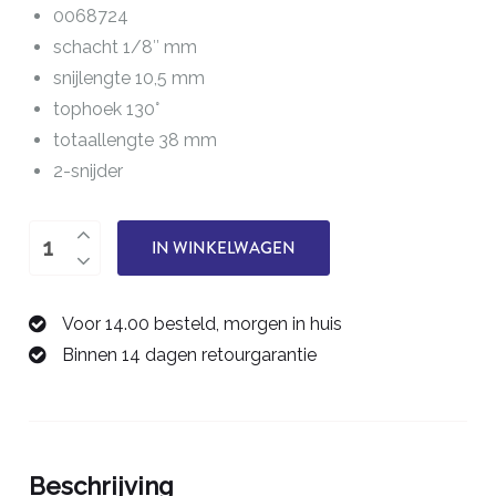
0068724
schacht 1/8″ mm
snijlengte 10,5 mm
tophoek 130°
totaallengte 38 mm
2-snijder
boor
IN WINKELWAGEN
2,4
mm
Voor 14.00 besteld, morgen in huis
0068724
Binnen 14 dagen retourgarantie
aantal
Beschrijving