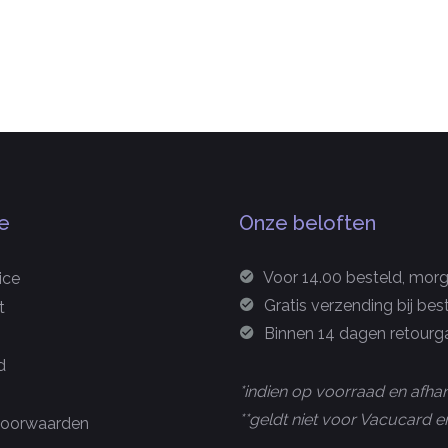
e
Onze beloften
Voor 14.00 besteld, morge
ice
Gratis verzending bij bes
t
Binnen 14 dagen retourga
d
*indien op voorraad en afhan
**geldt niet voor Vacucard
oorwaarden