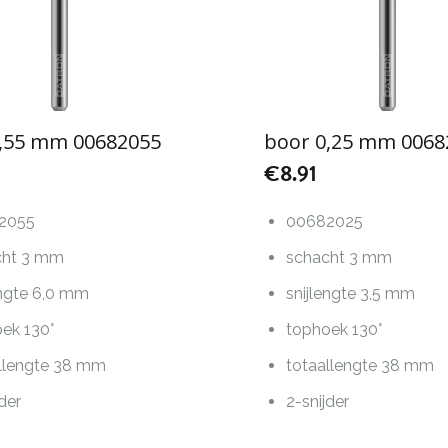
0,55 mm 00682055
boor 0,25 mm 0068
€
8.91
2055
00682025
cht 3 mm
schacht 3 mm
engte 6,0 mm
snijlengte 3,5 mm
ek 130°
tophoek 130°
llengte 38 mm
totaallengte 38 mm
jder
2-snijder