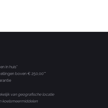
n in huis*
tellingen boven € 250,00**
rantie
kelijk van geografische locatie
 en koelsmeermiddelen