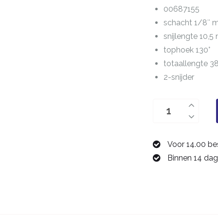
00687155
schacht 1/8″
snijlengte 10,
tophoek 130°
totaallengte 
2-snijder
boor
1,55
mm
Voor 14.00 be
00687155
Binnen 14 dag
aantal