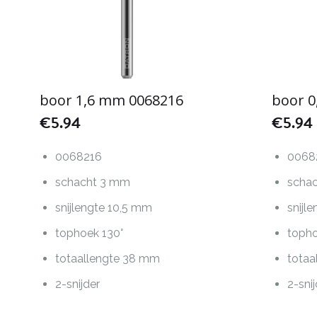
boor 1,6 mm 0068216
boor 
€
5.94
€
5.94
0068216
0068
schacht 3 mm
scha
snijlengte 10,5 mm
snijl
tophoek 130°
topho
totaallengte 38 mm
totaa
2-snijder
2-sni