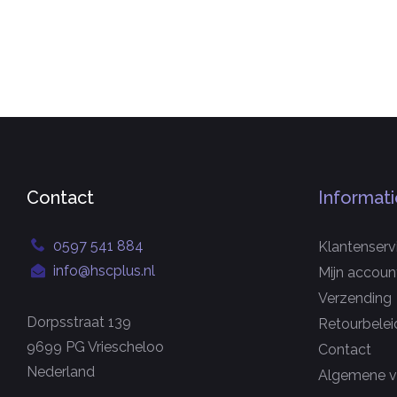
Contact
Informati
0597 541 884
Klantenserv
info@hscplus.nl
Mijn accoun
Verzending
Dorpsstraat 139
Retourbelei
9699 PG Vriescheloo
Contact
Nederland
Algemene v