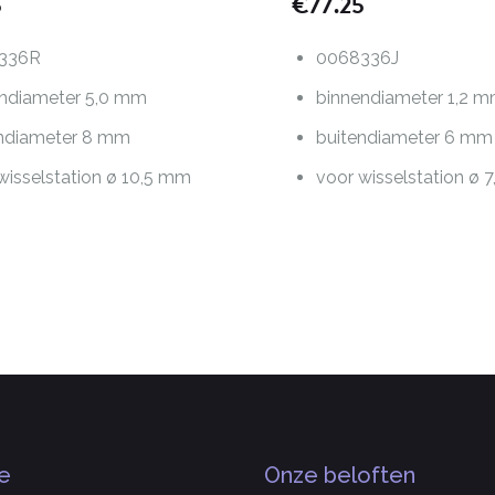
5
€
77.25
336R
0068336J
endiameter 5,0 mm
binnendiameter 1,2 
endiameter 8 mm
buitendiameter 6 mm
wisselstation ø 10,5 mm
voor wisselstation ø 
e
Onze beloften