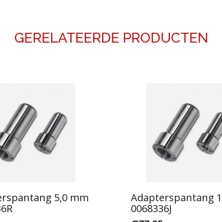
GERELATEERDE PRODUCTEN
erspantang 5,0 mm
Adapterspantang 
36R
0068336J