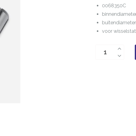
0068350C
binnendiamete
buitendiamete
voor wisselsta
Adapterspantang
1/8"
0068350C
aantal