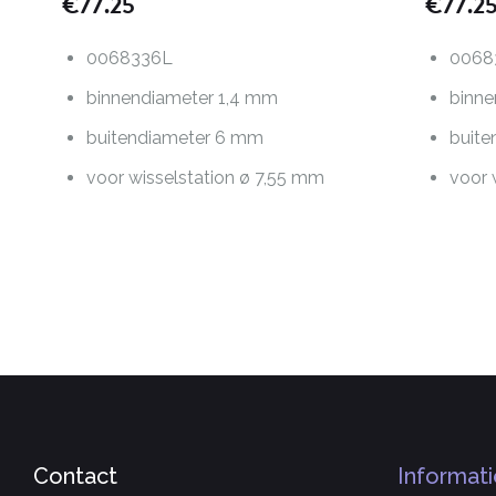
€
77.25
€
77.2
0068336L
0068
binnendiameter 1,4 mm
binn
buitendiameter 6 mm
buit
voor wisselstation ø 7,55 mm
voor 
Contact
Informati