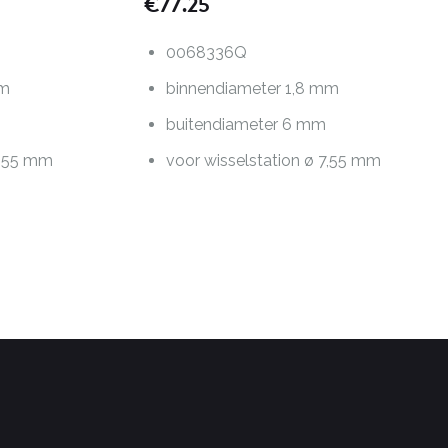
€
77.25
0068336Q
mm
binnendiameter 1,8 mm
buitendiameter 6 mm
7,55 mm
voor wisselstation ø 7,55 mm