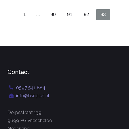
1
...
90
91
92
93
Contact
0597 541 884
info@hscplus.nl
Dorpsstraat 139
9699 PG Vriescheloo
Nederland