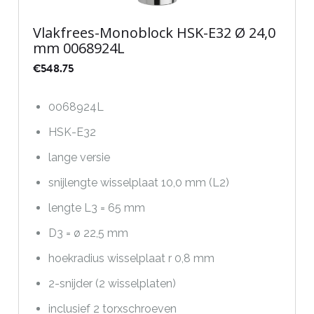
Vlakfrees-Monoblock HSK-E32 Ø 24,0
mm 0068924L
€
548.75
0068924L
HSK-E32
lange versie
snijlengte wisselplaat 10,0 mm (L2)
lengte L3 = 65 mm
D3 = ø 22,5 mm
hoekradius wisselplaat r 0,8 mm
2-snijder (2 wisselplaten)
inclusief 2 torxschroeven